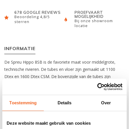
678 GOOGLE REVIEWS
PROEFVAART
MOGELIJKHEID
Beoordeling 4,8/5
Bij onze showroom
sterren
locatie
INFORMATIE
De Spreu Hippo 8SB is de favoriete maat voor middelgrote,
technische rivieren.
De tubes en vloer zijn gemaakt uit 1100
Dtex en 1600 Dtex CSM. De bovenzijde van de tubes zijn
voorzien van Anti-Slick CSM en de onderzijde van een gumlaag.
De raft heeft vier handgrepen en tien 2'' roestvrijstalen D-ringen.
Deze raft heeft een lengte van 395 centimeter, is 193
Toestemming
Details
Over
centimeter breed en is geschikt voor acht personen. De Spreu
Hippo 8SB voldoet aan de CE-veiligheidsnormen.
Deze website maakt gebruik van cookies
Specificaties