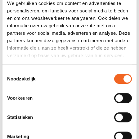
Ø tubes: 48 cm
We gebruiken cookies om content en advertenties te
Luchtkamers: 4+2+1
personaliseren, om functies voor social media te bieden
en om ons websiteverkeer te analyseren. Ook delen we
Als bedrijf of organisatie geïnteresseerd in het aanschaffen van
informatie over uw gebruik van onze site met onze
één of meer rafts? Informeer naar de mogelijkheden via
partners voor social media, adverteren en analyse. Deze
info@kajak.nl
.
partners kunnen deze gegevens combineren met andere
informatie die u aan ze heeft verstrekt of die ze hebben
verzameld op basis van uw gebruik van hun services.
SPECIFICATIES
Toestemmingsselectie
Lengte
395 cm
Noodzakelijk
Breedte
193 cm
Voorkeuren
Gewicht
55 kg
Thwart
2
Statistieken
Personen
8
Marketing