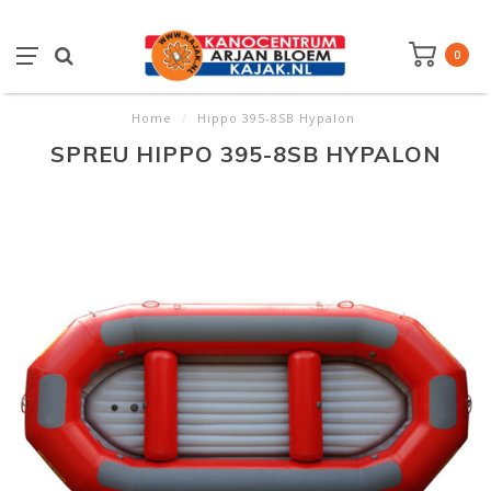
0
Home
/
Hippo 395-8SB Hypalon
SPREU HIPPO 395-8SB HYPALON