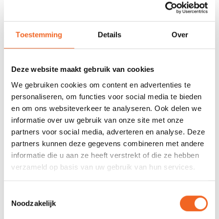
Uitvoering met houten rand tegen meerprijs.
Gewenste uitvoering/kleurcombinatie niet voorradig?
Toestemming
Details
Over
Informeer naar de actuele levertijden!
Let op! Afbeeldingen zijn alleen ter kleurindicatie. Vinyl
Deze website maakt gebruik van cookies
rand/houten rand is een extra optie-keuze.
We gebruiken cookies om content en advertenties te
personaliseren, om functies voor social media te bieden
SPECIFICATIES
en om ons websiteverkeer te analyseren. Ook delen we
informatie over uw gebruik van onze site met onze
Materiaal:
T-Formex
partners voor social media, adverteren en analyse. Deze
partners kunnen deze gegevens combineren met andere
Lengte:
490 cm
informatie die u aan ze heeft verstrekt of die ze hebben
verzameld op basis van uw gebruik van hun services.
Breedte:
89 cm
Gewicht:
27 kg
Toestemmingsselectie
Noodzakelijk
Capaciteit:
400 kg