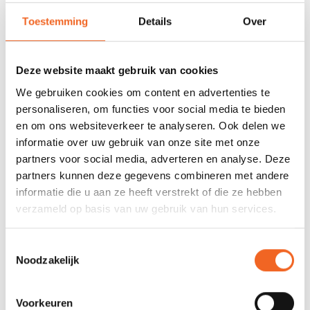
voorraad
Toestemming
Details
Over
678 GOOGLE REVIEWS
PROEFVAART
MOGELIJKHEID
Beoordeling 4,8/5
Bij onze showroom
sterren
Deze website maakt gebruik van cookies
locatie
We gebruiken cookies om content en advertenties te
personaliseren, om functies voor social media te bieden
en om ons websiteverkeer te analyseren. Ook delen we
INFORMATIE
informatie over uw gebruik van onze site met onze
partners voor social media, adverteren en analyse. Deze
partners kunnen deze gegevens combineren met andere
informatie die u aan ze heeft verstrekt of die ze hebben
REVIEWS
verzameld op basis van uw gebruik van hun services.
Nog niet gewaardeerd
Toestemmingsselectie
Noodzakelijk
0 sterren op basis van 0 beoordelingen
Voorkeuren