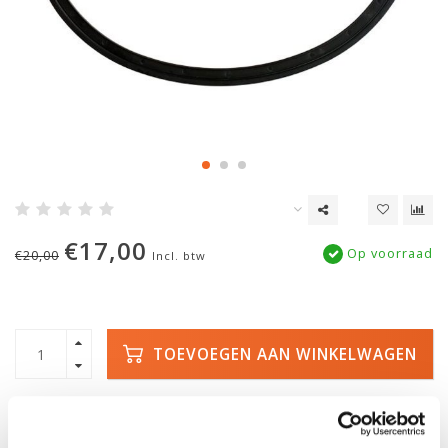
€17,00
Op voorraad
€20,00
Incl. btw
TOEVOEGEN AAN WINKELWAGEN
SNELLE LEVERING
DE GROOTSTE
VOORRAAD
Met track and trace
Duizenden kano's op