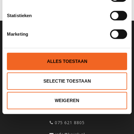
JE BEOORDELING TOEVOEGEN
Statistieken
Marketing
SCHRIJF JE IN VOOR ONZE
NIEUWSBRIEF
ALLES TOESTAAN
SELECTIE TOESTAAN
KANOCENTRUM ARJAN BLOEM
Poelweg 1B
WEIGEREN
1531MD
Wormer
075 621 8805