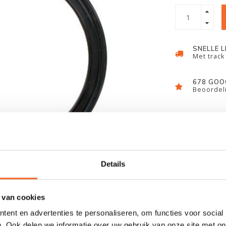
SNELLE 
Met track
678 GOO
Beoordeli
Details
 van cookies
ent en advertenties te personaliseren, om functies voor social
. Ook delen we informatie over uw gebruik van onze site met on