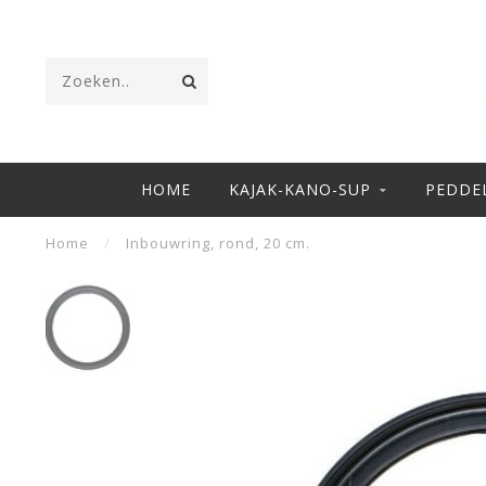
HOME
KAJAK-KANO-SUP
PEDDE
Home
/
Inbouwring, rond, 20 cm.