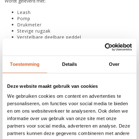
Wordt geleverd met:
Leash
Pomp
Drukmeter
Stevige rugzak
Verstelbare deelbare peddel
N.B. Mocht uw sup langzaam leeglopen dan is de kans groot dat
uw ventiel niet strak genoeg is aangedraaid. In het reparatie
setje zit een kunststof sleutel welke in het ventiel past. Hiermee
Toestemming
Details
Over
kunt u het ventiel aandraaien.
Deze website maakt gebruik van cookies
SPECIFICATIES
We gebruiken cookies om content en advertenties te
personaliseren, om functies voor social media te bieden
Lengte:
229 cm / 7'5
en om ons websiteverkeer te analyseren. Ook delen we
informatie over uw gebruik van onze site met onze
Breedte:
66 cm / 26"
partners voor social media, adverteren en analyse. Deze
partners kunnen deze gegevens combineren met andere
Dikte:
10 cm