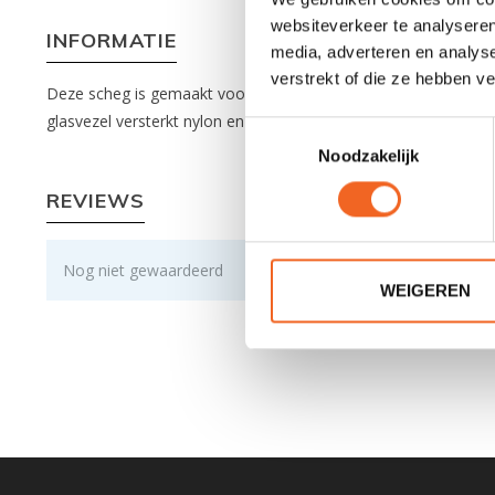
websiteverkeer te analyseren
INFORMATIE
media, adverteren en analys
verstrekt of die ze hebben v
Deze scheg is gemaakt voor de Kajak Sport schegkast. Deze ve
glasvezel versterkt nylon en heeft een dikte van 3 millimeter.
Toestemmingsselectie
Noodzakelijk
REVIEWS
Nog niet gewaardeerd
WEIGEREN