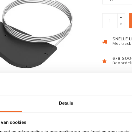
SNELLE 
Met track
678 GOO
Beoordeli
Details
 van cookies
ent en advertenties te personaliseren, om functies voor social