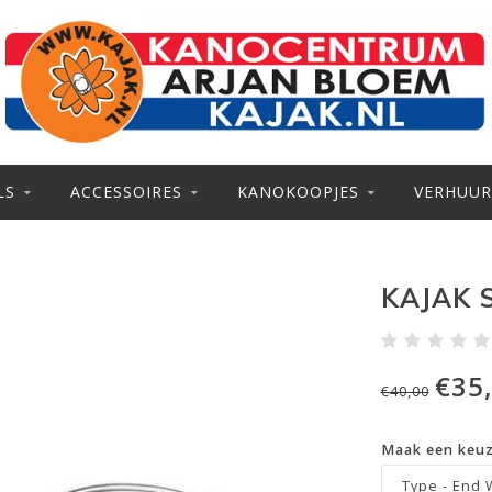
LS
ACCESSOIRES
KANOKOOPJES
VERHUUR
KAJAK 
€35
€40,00
Maak een keu
Type - End 