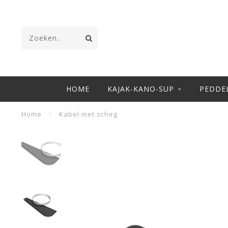
HOME
KAJAK-KANO-SUP
PEDDE
Home
/
Kabel met scheg