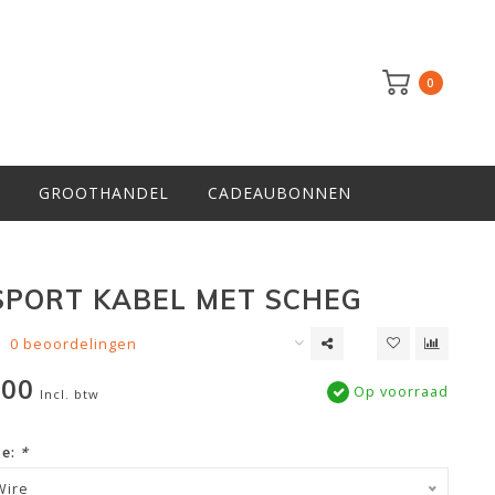
0
GROOTHANDEL
CADEAUBONNEN
SPORT KABEL MET SCHEG
0 beoordelingen
,00
Op voorraad
Incl. btw
ze:
*
Wire