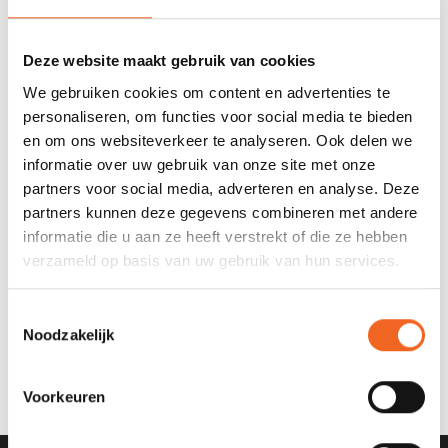
PEDDELS
€595,00
€795,00
€895,00
€889,00
Deze website maakt gebruik van cookies
We gebruiken cookies om content en advertenties te
personaliseren, om functies voor social media te bieden
en om ons websiteverkeer te analyseren. Ook delen we
informatie over uw gebruik van onze site met onze
partners voor social media, adverteren en analyse. Deze
partners kunnen deze gegevens combineren met andere
informatie die u aan ze heeft verstrekt of die ze hebben
verzameld op basis van uw gebruik van hun services.
WAVE SPORT SCOOTER
Toestemmingsselectie
XT 385, INCL.
Noodzakelijk
ZIT/RUGSTEUNEN
€895,00
€995,00
Voorkeuren