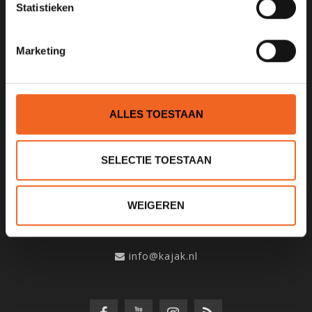
Statistieken
SCHRIJF JE IN VOOR ONZE
NIEUWSBRIEF
Marketing
ALLES TOESTAAN
KANOCENTRUM ARJAN BLOEM
SELECTIE TOESTAAN
Poelweg 1B
1531MD
Wormer
WEIGEREN
075 621 8805
info@kajak.nl