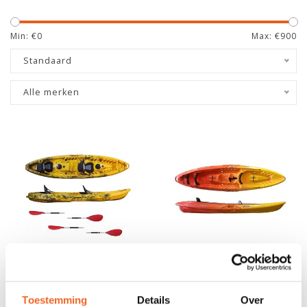
Min: €
0
Max: €
900
Standaard
Alle merken
SUNSHINE 370 TANDEM,
ROTOMOD DUETTO 375,
INCL. ZIT/RUGSTEUNEN &
INCL. RUGSTEUNEN
Toestemming
Details
Over