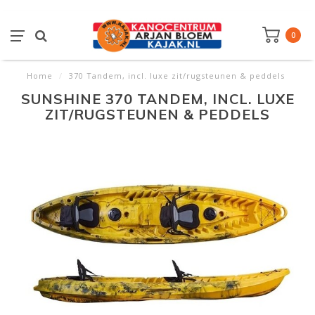
0
Home
/
370 Tandem, incl. luxe zit/rugsteunen & peddels
SUNSHINE 370 TANDEM, INCL. LUXE
ZIT/RUGSTEUNEN & PEDDELS