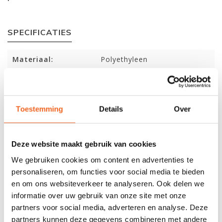
SPECIFICATIES
Materiaal:
Polyethyleen
Lengte:
370 cm
Breedte:
88 cm
Toestemming
Details
Over
Gewicht:
30 kg
Capaciteit:
230 kg
Deze website maakt gebruik van cookies
We gebruiken cookies om content en advertenties te
personaliseren, om functies voor social media te bieden
REVIEWS
en om ons websiteverkeer te analyseren. Ook delen we
informatie over uw gebruik van onze site met onze
partners voor social media, adverteren en analyse. Deze
Nog niet gewaardeerd
partners kunnen deze gegevens combineren met andere