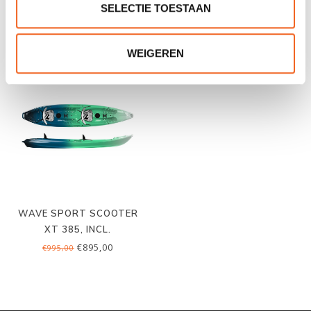
SELECTIE TOESTAAN
€69,00
€36,00
€89,00
€45,00
WEIGEREN
WAVE SPORT SCOOTER
XT 385, INCL.
ZIT/RUGSTEUNEN
€895,00
€995,00