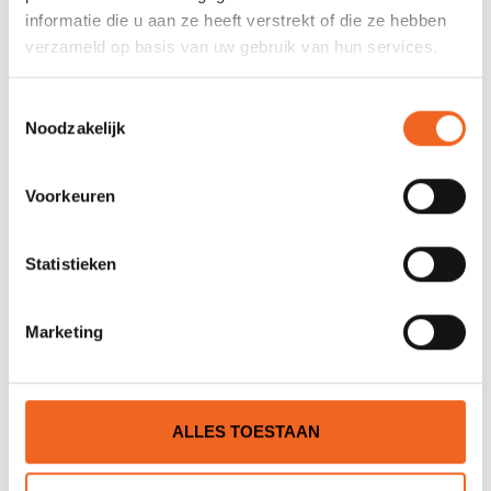
informatie die u aan ze heeft verstrekt of die ze hebben
0 sterren op basis van 0 beoordelingen
verzameld op basis van uw gebruik van hun services.
JE BEOORDELING TOEVOEGEN
Toestemmingsselectie
Noodzakelijk
GERELATEERDE PRODUCTEN
Voorkeuren
Statistieken
Marketing
ALLES TOESTAAN
SUNNY KANOKAR
CURTEC WATERDICHTE
VERSTELBAAR XL, P.U.
TON, 15 LTR