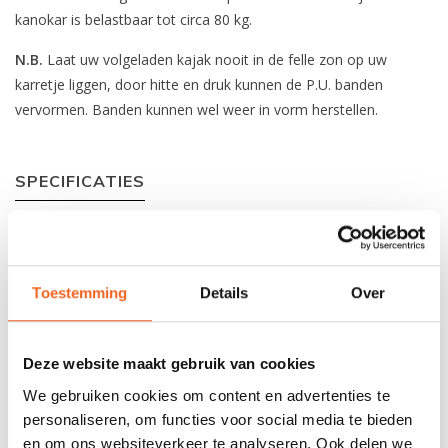
kanokar is belastbaar tot circa 80 kg.
N.B.
Laat uw volgeladen kajak nooit in de felle zon op uw
karretje liggen, door hitte en druk kunnen de P.U. banden
vervormen. Banden kunnen wel weer in vorm herstellen.
SPECIFICATIES
Frame hoogte:
41 cm
Frame breedte:
70 cm
Toestemming
Details
Over
Wiel diameter:
25 cm
Soort band:
P.U.
Deze website maakt gebruik van cookies
Gewicht:
3.8 kg
We gebruiken cookies om content en advertenties te
personaliseren, om functies voor social media te bieden
Draagvermogen:
80 kg
en om ons websiteverkeer te analyseren. Ook delen we