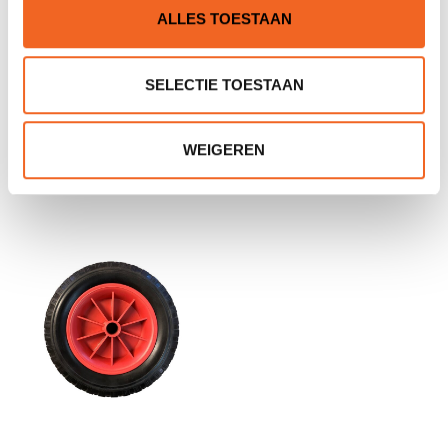
ALLES TOESTAAN
SELECTIE TOESTAAN
ECKLA KANOKAR
ECKLA BORG-CLICK
KANUWAGEN 260, P.U.
WEIGEREN
€119,00
€1,00
€145,00
€1,80