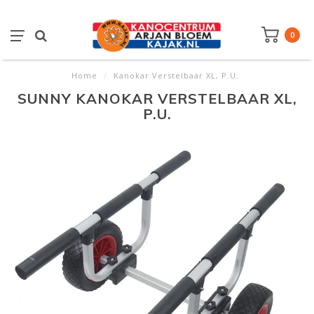
0
Home
/
Kanokar Verstelbaar XL, P.U.
SUNNY KANOKAR VERSTELBAAR XL,
P.U.