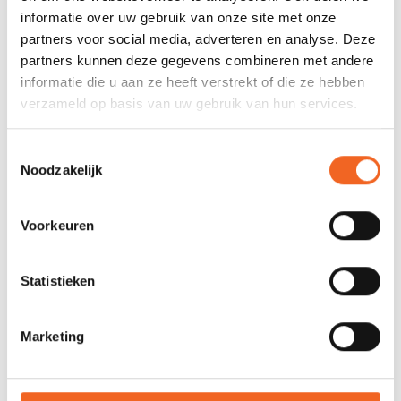
informatie over uw gebruik van onze site met onze
partners voor social media, adverteren en analyse. Deze
REVIEWS
partners kunnen deze gegevens combineren met andere
informatie die u aan ze heeft verstrekt of die ze hebben
verzameld op basis van uw gebruik van hun services.
Nog niet gewaardeerd
Toestemmingsselectie
0 sterren op basis van 0 beoordelingen
Noodzakelijk
JE BEOORDELING TOEVOEGEN
Voorkeuren
GERELATEERDE PRODUCTEN
Statistieken
Marketing