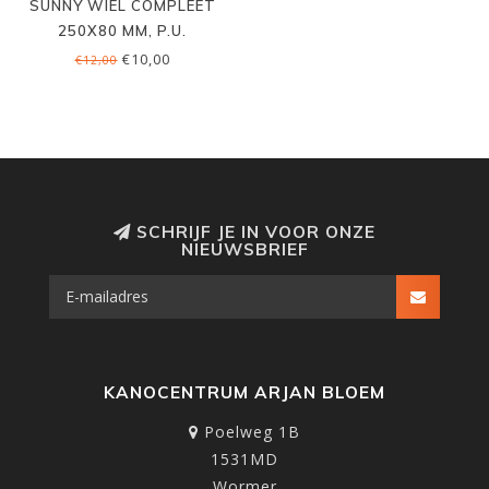
SUNNY WIEL COMPLEET
250X80 MM, P.U.
ONGELAGERD
€10,00
€12,00
SCHRIJF JE IN VOOR ONZE
NIEUWSBRIEF
KANOCENTRUM ARJAN BLOEM
Poelweg 1B
1531MD
Wormer