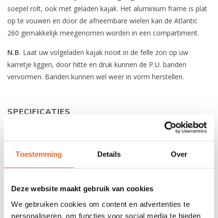
soepel rolt, ook met geladen kajak. Het aluminium frame is plat
op te vouwen en door de afneembare wielen kan de Atlantic
260 gemakkelijk meegenomen worden in een compartiment.
N.B.
Laat uw volgeladen kajak nooit in de felle zon op uw
karretje liggen, door hitte en druk kunnen de P.U. banden
vervormen. Banden kunnen wel weer in vorm herstellen.
SPECIFICATIES
Frame hoogte:
24 cm
Toestemming
Details
Over
Frame breedte:
59 cm
Wiel diameter:
26 cm
Deze website maakt gebruik van cookies
Soort band:
P.U.
We gebruiken cookies om content en advertenties te
Gewicht:
3.8 kg
personaliseren, om functies voor social media te bieden