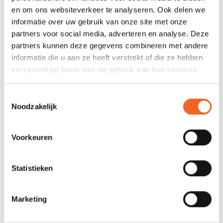
en om ons websiteverkeer te analyseren. Ook delen we
Draagvermogen:
40 kg
informatie over uw gebruik van onze site met onze
partners voor social media, adverteren en analyse. Deze
partners kunnen deze gegevens combineren met andere
REVIEWS
informatie die u aan ze heeft verstrekt of die ze hebben
verzameld op basis van uw gebruik van hun services.
Nog niet gewaardeerd
Toestemmingsselectie
Noodzakelijk
0 sterren op basis van 0 beoordelingen
JE BEOORDELING TOEVOEGEN
Voorkeuren
Statistieken
GERELATEERDE PRODUCTEN
Marketing