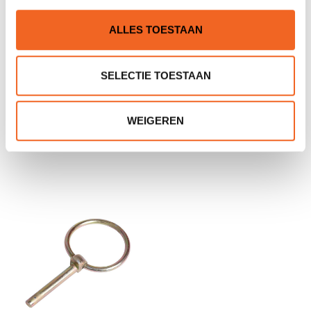
ALLES TOESTAAN
SELECTIE TOESTAAN
ECKLA KAJAKKAR
ECKLA KANOKAR
WEIGEREN
ATLANTIC 200, P.U.
KANUWAGEN 260, P.U.
€89,00
€119,00
€113,00
€145,00