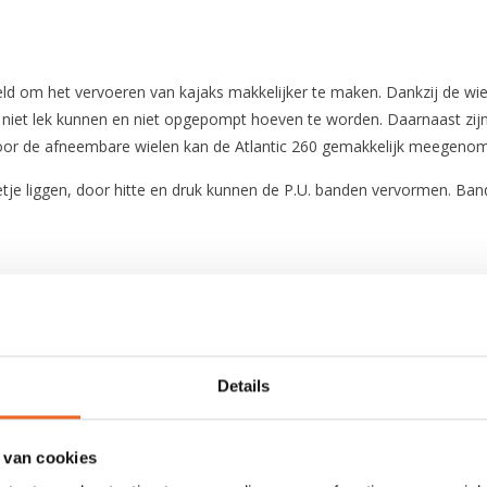
keld om het vervoeren van kajaks makkelijker te maken. Dankzij de wi
e niet lek kunnen en niet opgepompt hoeven te worden. Daarnaast zij
 door de afneembare wielen kan de Atlantic 260 gemakkelijk meegen
etje liggen, door hitte en druk kunnen de P.U. banden vervormen. Ban
24 cm
59 cm
Details
26 cm
 van cookies
P.U.