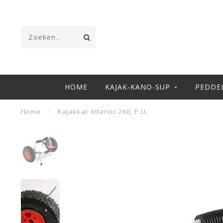
HOME
KAJAK-KANO-SUP
PEDDE
Home
/
Kajakkar Atlantic 260, P.U.