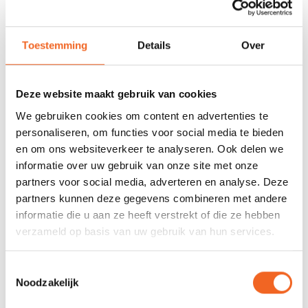
REVIEWS
Toestemming
Details
Over
Nog niet gewaardeerd
Deze website maakt gebruik van cookies
We gebruiken cookies om content en advertenties te
0 sterren op basis van 0 beoordelingen
personaliseren, om functies voor social media te bieden
JE BEOORDELING TOEVOEGEN
en om ons websiteverkeer te analyseren. Ook delen we
informatie over uw gebruik van onze site met onze
partners voor social media, adverteren en analyse. Deze
partners kunnen deze gegevens combineren met andere
GERELATEERDE PRODUCTEN
informatie die u aan ze heeft verstrekt of die ze hebben
verzameld op basis van uw gebruik van hun services.
Toestemmingsselectie
Noodzakelijk