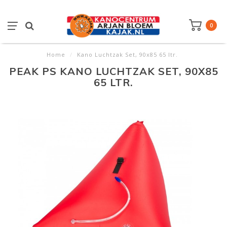
0
Home
/
Kano Luchtzak Set, 90x85 65 ltr.
PEAK PS KANO LUCHTZAK SET, 90X85
65 LTR.