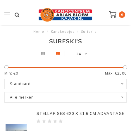
0
Home
/
Kanokoopjes
/
Surfski's
SURFSKI'S
24
Min: €
0
Max: €
2500
Standaard
Alle merken
STELLAR SES 620 X 41.6 CM ADVANTAGE