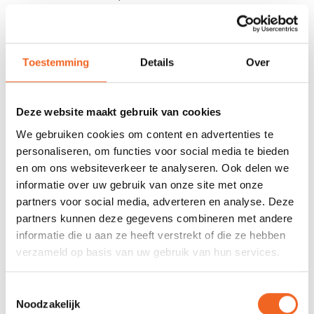
STELLAR S14-S 436
Toestemming
Details
Over
Nieuw!
Deze website maakt gebruik van cookies
€2.500,00
€2.995,00
We gebruiken cookies om content en advertenties te
personaliseren, om functies voor social media te bieden
en om ons websiteverkeer te analyseren. Ook delen we
NELO VANQUISH 560 ML, AIR
informatie over uw gebruik van onze site met onze
partners voor social media, adverteren en analyse. Deze
partners kunnen deze gegevens combineren met andere
informatie die u aan ze heeft verstrekt of die ze hebben
verzameld op basis van uw gebruik van hun services.
€2.500,00
€5.050,00
Toestemmingsselectie
ICON VTEK HYDRUS ELITE
Noodzakelijk