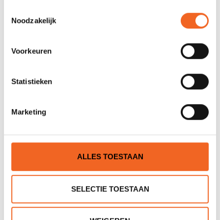
GERELATEERDE PRODUCTEN
Toestemmingsselectie
Noodzakelijk
Voorkeuren
Statistieken
Marketing
HIKO COWTAIL, MET RING
PALM SNAKE SLING, 4
MTR. 2 LUSSEN
€19,00
€19,00
€22,00
€22,00
ALLES TOESTAAN
SELECTIE TOESTAAN