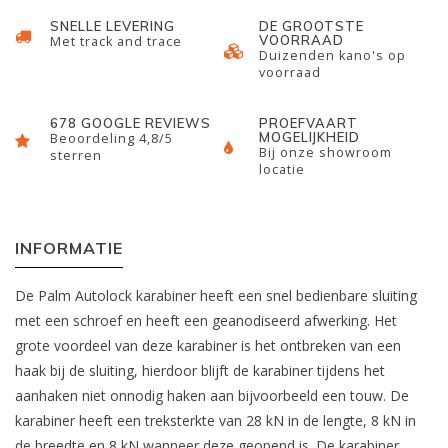
SNELLE LEVERING
DE GROOTSTE
VOORRAAD
Met track and trace
Duizenden kano's op
voorraad
678 GOOGLE REVIEWS
PROEFVAART
MOGELIJKHEID
Beoordeling 4,8/5
Bij onze showroom
sterren
locatie
INFORMATIE
De Palm Autolock karabiner heeft een snel bedienbare sluiting
met een schroef en heeft een geanodiseerd afwerking. Het
grote voordeel van deze karabiner is het ontbreken van een
haak bij de sluiting, hierdoor blijft de karabiner tijdens het
aanhaken niet onnodig haken aan bijvoorbeeld een touw. De
karabiner heeft een treksterkte van 28 kN in de lengte, 8 kN in
de breedte en 8 kN wanneer deze geopend is. De karabiner