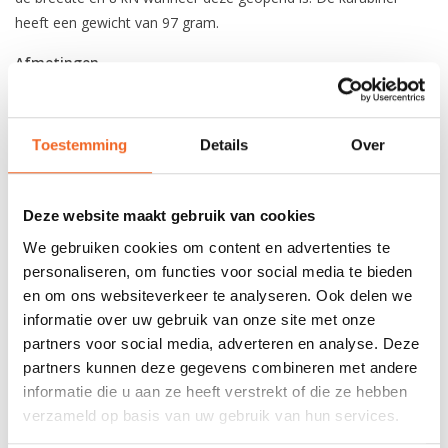
heeft een gewicht van 97 gram.
Afmetingen
Lengte: 110 mm
Breedte: 74 mm
Opening: 24 mm
Toestemming
Details
Over
REVIEWS
Deze website maakt gebruik van cookies
We gebruiken cookies om content en advertenties te
Nog niet gewaardeerd
personaliseren, om functies voor social media te bieden
en om ons websiteverkeer te analyseren. Ook delen we
informatie over uw gebruik van onze site met onze
0 sterren op basis van 0 beoordelingen
partners voor social media, adverteren en analyse. Deze
partners kunnen deze gegevens combineren met andere
JE BEOORDELING TOEVOEGEN
informatie die u aan ze heeft verstrekt of die ze hebben
verzameld op basis van uw gebruik van hun services.