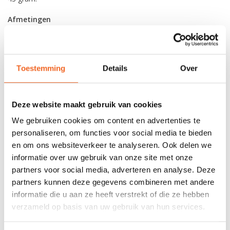
Afmetingen
Lengte: 92 mm
Breedte: 40 mm
Opening: 29 mm
Toestemming
Details
Over
REVIEWS
Deze website maakt gebruik van cookies
We gebruiken cookies om content en advertenties te
Nog niet gewaardeerd
personaliseren, om functies voor social media te bieden
en om ons websiteverkeer te analyseren. Ook delen we
0 sterren op basis van 0 beoordelingen
informatie over uw gebruik van onze site met onze
partners voor social media, adverteren en analyse. Deze
JE BEOORDELING TOEVOEGEN
partners kunnen deze gegevens combineren met andere
informatie die u aan ze heeft verstrekt of die ze hebben
verzameld op basis van uw gebruik van hun services.
GERELATEERDE PRODUCTEN