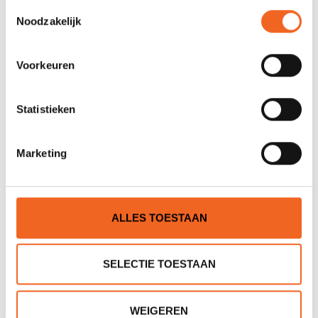
Toestemmingsselectie
Noodzakelijk
Voorkeuren
Statistieken
Marketing
PRIJON KARABINER KAJAK
PALM WIRE GATE
KARABINER, GROTE
OPENING
€14,00
€20,00
€15,00
€22,00
ALLES TOESTAAN
SELECTIE TOESTAAN
WEIGEREN