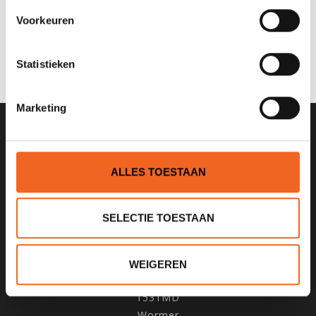
Voorkeuren
0 sterren op basis van 0 beoordelingen
JE BEOORDELING TOEVOEGEN
Statistieken
Marketing
SCHRIJF JE IN VOOR ONZE
NIEUWSBRIEF
ALLES TOESTAAN
SELECTIE TOESTAAN
KANOCENTRUM ARJAN BLOEM
WEIGEREN
Poelweg 1B
1531MD
Wormer