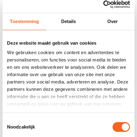
678 GOOGLE REVIEWS
PROEFVAART
MOGELIJKHEID
Beoordeling 4,8/5
Toestemming
Details
Over
Bij onze showroom
sterren
locatie
Deze website maakt gebruik van cookies
INFORMATIE
We gebruiken cookies om content en advertenties te
personaliseren, om functies voor social media te bieden
Bij het repareren met kevlar of carbon gebruikt u een epoxy
en om ons websiteverkeer te analyseren. Ook delen we
hars. Dit kevlarweefsel heeft een dikte van 200 gram per
informatie over uw gebruik van onze site met onze
vierkante meter en een totale oppervlakte van een halve
partners voor social media, adverteren en analyse. Deze
vierkante meter.
partners kunnen deze gegevens combineren met andere
informatie die u aan ze heeft verstrekt of die ze hebben
verzameld op basis van uw gebruik van hun services.
REVIEWS
Toestemmingsselectie
Noodzakelijk
Nog niet gewaardeerd