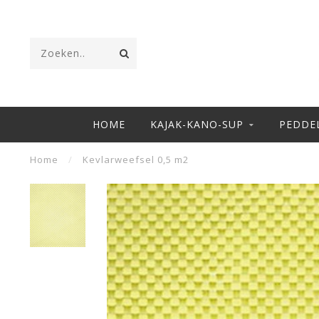
HOME
KAJAK-KANO-SUP
PEDDE
Home
/
Kevlarweefsel 0,5 m2