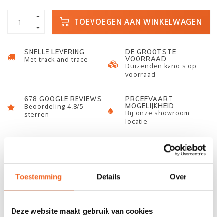
TOEVOEGEN AAN WINKELWAGEN
SNELLE LEVERING
DE GROOTSTE
VOORRAAD
Met track and trace
Duizenden kano's op
voorraad
678 GOOGLE REVIEWS
PROEFVAART
MOGELIJKHEID
Beoordeling 4,8/5
Bij onze showroom
sterren
locatie
INFORMATIE
Toestemming
Details
Over
De kielstrip is een extra bescherming voor uw gelcoat zodat
deze de "eerste" krassen opvangt. U kan deze eigenhandig
plakken aangezien de strip voorzien is van een plaklaag echter is
Deze website maakt gebruik van cookies