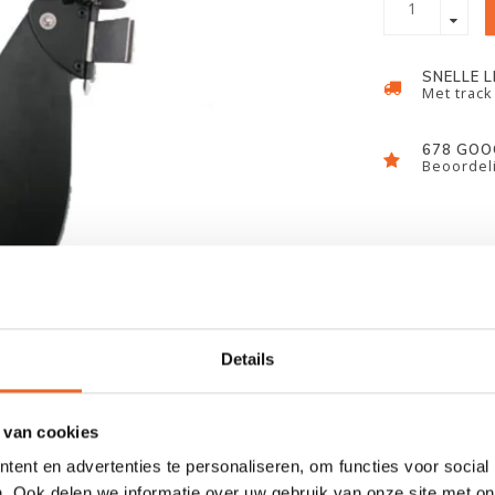
SNELLE 
Met track
678 GOO
Beoordeli
Details
 van cookies
ent en advertenties te personaliseren, om functies voor social
. Ook delen we informatie over uw gebruik van onze site met on