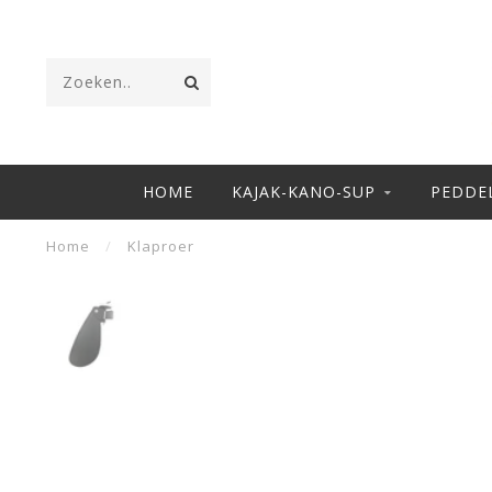
HOME
KAJAK-KANO-SUP
PEDDE
Home
/
Klaproer