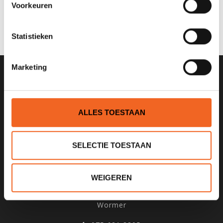
Voorkeuren
JE BEOORDELING TOEVOEGEN
Statistieken
Marketing
SCHRIJF JE IN VOOR ONZE
NIEUWSBRIEF
ALLES TOESTAAN
SELECTIE TOESTAAN
KANOCENTRUM ARJAN BLOEM
WEIGEREN
Poelweg 1B
1531MD
Wormer