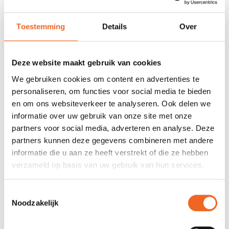
678 GOOGLE REVIEWS
PROEFVAART
Toestemming
Details
Over
MOGELIJKHEID
Beoordeling 4,8/5
Bij onze showroom
sterren
locatie
Deze website maakt gebruik van cookies
We gebruiken cookies om content en advertenties te
INFORMATIE
personaliseren, om functies voor social media te bieden
en om ons websiteverkeer te analyseren. Ook delen we
Past op een steel van 29 mm, prijs per stuk.
informatie over uw gebruik van onze site met onze
partners voor social media, adverteren en analyse. Deze
partners kunnen deze gegevens combineren met andere
informatie die u aan ze heeft verstrekt of die ze hebben
verzameld op basis van uw gebruik van hun services.
REVIEWS
Toestemmingsselectie
Nog niet gewaardeerd
Noodzakelijk
0 sterren op basis van 0 beoordelingen