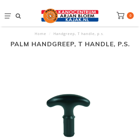
0
Home
/
Handgreep, T handle, p.s.
PALM HANDGREEP, T HANDLE, P.S.