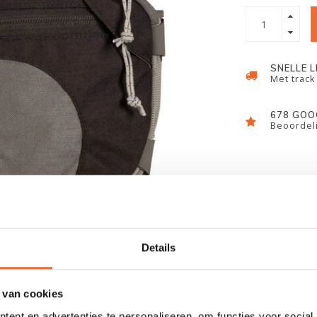
SNELLE 
Met track
678 GOO
Beoordeli
Details
 van cookies
ent en advertenties te personaliseren, om functies voor social