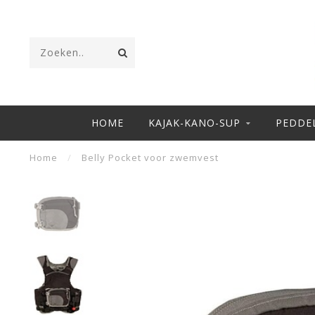
HOME
KAJAK-KANO-SUP
PEDDE
Home
/
Belly Pocket voor zwemvest