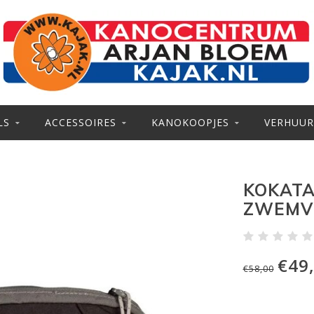
LS
ACCESSOIRES
KANOKOOPJES
VERHUUR
KOKATA
ZWEMV
€49
€58,00