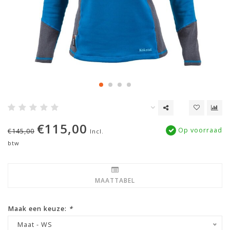
€115,00
Op voorraad
€145,00
Incl.
btw
MAATTABEL
Maak een keuze:
*
Maat - WS