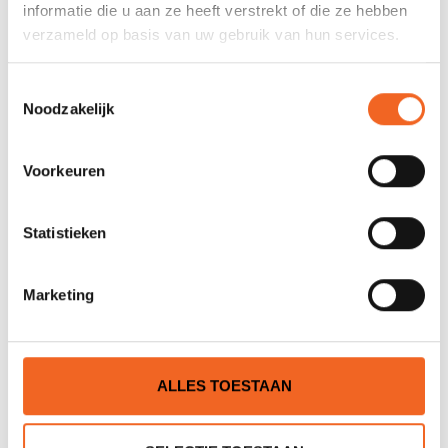
informatie die u aan ze heeft verstrekt of die ze hebben
0 sterren op basis van 0 beoordelingen
verzameld op basis van uw gebruik van hun services.
JE BEOORDELING TOEVOEGEN
Toestemmingsselectie
Noodzakelijk
GERELATEERDE PRODUCTEN
Voorkeuren
Statistieken
Marketing
ALLES TOESTAAN
KOKATAT SHIRT L/S
KOKATAT SHIRT L/S
WOOLCORE WOMEN
OUTERCORE