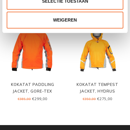
€99,00
€115,00
€125,00
€145,00
SELECTIE TOESTAAN
WEIGEREN
KOKATAT PADDLING
KOKATAT TEMPEST
JACKET, GORE-TEX
JACKET, HYDRUS
€299,00
€275,00
€385,00
€350,00