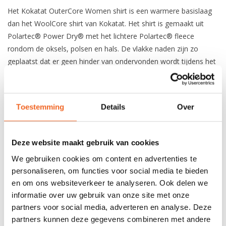
Het Kokatat OuterCore Women shirt is een warmere basislaag
dan het WoolCore shirt van Kokatat. Het shirt is gemaakt uit
Polartec® Power Dry® met het lichtere Polartec® fleece
rondom de oksels, polsen en hals. De vlakke naden zijn zo
geplaatst dat er geen hinder van ondervonden wordt tijdens het
dragen. De velours binnenkant zorgt voor meer comfort tegen
de huid en een meer efficiënte vochtafvoer. Ook is de
achterkant van dit shirt langer, zodat ook in de zitpositie de rug
Toestemming
Details
Over
bedekt blijft. Dit shirt kan gedragen worden als basislaag of over
een andere dunnere basislaag. Het shirt is gemaakt uit 4-way
strech 90% polyester en 10% spandex.
Deze website maakt gebruik van cookies
We gebruiken cookies om content en advertenties te
personaliseren, om functies voor social media te bieden
REVIEWS
en om ons websiteverkeer te analyseren. Ook delen we
informatie over uw gebruik van onze site met onze
Nog niet gewaardeerd
partners voor social media, adverteren en analyse. Deze
partners kunnen deze gegevens combineren met andere