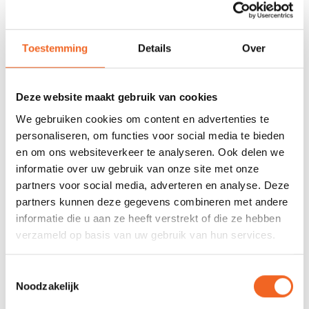
REVIEWS
Toestemming
Details
Over
Nog niet gewaardeerd
Deze website maakt gebruik van cookies
We gebruiken cookies om content en advertenties te
0 sterren op basis van 0 beoordelingen
personaliseren, om functies voor social media te bieden
en om ons websiteverkeer te analyseren. Ook delen we
JE BEOORDELING TOEVOEGEN
informatie over uw gebruik van onze site met onze
partners voor social media, adverteren en analyse. Deze
partners kunnen deze gegevens combineren met andere
GERELATEERDE PRODUCTEN
informatie die u aan ze heeft verstrekt of die ze hebben
verzameld op basis van uw gebruik van hun services.
Toestemmingsselectie
Noodzakelijk