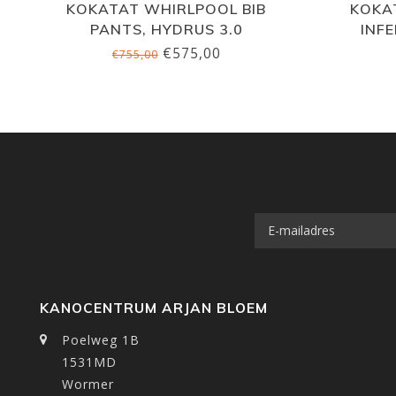
KOKATAT WHIRLPOOL BIB
KOKA
PANTS, HYDRUS 3.0
INF
€575,00
€755,00
KANOCENTRUM ARJAN BLOEM
Poelweg 1B
1531MD
Wormer