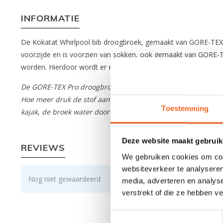
INFORMATIE
De Kokatat Whirlpool bib droogbroek, gemaakt van GORE-TEX Pr
voorzijde en is voorzien van sokken, ook gemaakt van GORE-T
worden. Hierdoor wordt er een semi-droogpak gecreëerd.
De GORE-TEX Pro droogbroek van Kokatat heeft een waterkolo
Hoe meer druk de stof aankan, hoe waterbestendiger deze is. 
Toestemming
kajak, de broek water door kan laten.
Deze website maakt gebruik
REVIEWS
We gebruiken cookies om cont
websiteverkeer te analyseren
Nog niet gewaardeerd
media, adverteren en analys
verstrekt of die ze hebben v
Toestemmingsselectie