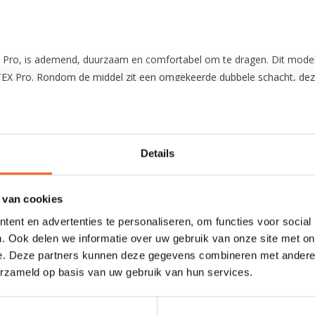
o, is ademend, duurzaam en comfortabel om te dragen. Dit model is 
EX Pro. Rondom de middel zit een omgekeerde dubbele schacht, deze
m van 28.000 mm of hoger, dit geeft aan hoeveel druk water op he
Toch is het goed om te weten dat bij continue frictie, bijvoorbeeld 
Details
 van cookies
ent en advertenties te personaliseren, om functies voor social
. Ook delen we informatie over uw gebruik van onze site met on
e. Deze partners kunnen deze gegevens combineren met andere i
erzameld op basis van uw gebruik van hun services.
0 sterren op basis van 0 beoordelingen