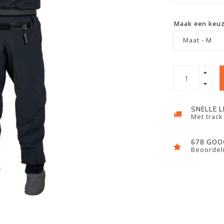
Maak een keu
Maat - M
SNELLE 
Met track
678 GOO
Beoordeli