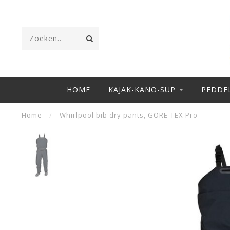
HOME
KAJAK-KANO-SUP
PEDDE
Home
/
Whirlpool bib dry pants, GORE-TEX Pro