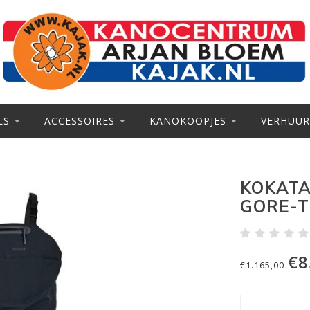
LS
ACCESSOIRES
KANOKOOPJES
VERHUUR
KOKATA
GORE-T
€8
€1.165,00