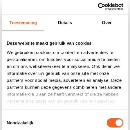
VOORRAAD
Met track and trace
Duizenden kano's op
voorraad
Toestemming
Details
Over
678 GOOGLE REVIEWS
PROEFVAART
MOGELIJKHEID
Beoordeling 4,8/5
Bij onze showroom
sterren
locatie
Deze website maakt gebruik van cookies
We gebruiken cookies om content en advertenties te
personaliseren, om functies voor social media te bieden
INFORMATIE
en om ons websiteverkeer te analyseren. Ook delen we
informatie over uw gebruik van onze site met onze
Deze Linder Inkas 495 is ons demomodel geweest en heeft
partners voor social media, adverteren en analyse. Deze
daardoor enkele gebruikssporen, maar ziet er nog goed uit!
partners kunnen deze gegevens combineren met andere
Meer informatie over de Linder Inkas 495 is
hier
te vinden.
informatie die u aan ze heeft verstrekt of die ze hebben
verzameld op basis van uw gebruik van hun services.
REVIEWS
Toestemmingsselectie
Noodzakelijk
Nog niet gewaardeerd