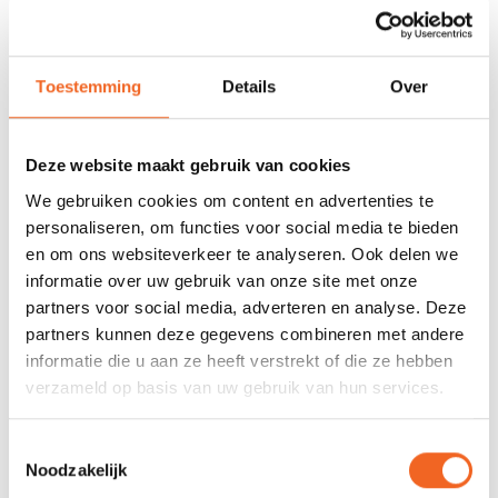
VOORRAAD
Met track and trace
Duizenden kano's op
voorraad
Toestemming
Details
Over
678 GOOGLE REVIEWS
PROEFVAART
MOGELIJKHEID
Beoordeling 4,8/5
Bij onze showroom
sterren
locatie
Deze website maakt gebruik van cookies
We gebruiken cookies om content en advertenties te
personaliseren, om functies voor social media te bieden
INFORMATIE
en om ons websiteverkeer te analyseren. Ook delen we
informatie over uw gebruik van onze site met onze
Deze Linder Inkas 495 is ons demomodel geweest en heeft
partners voor social media, adverteren en analyse. Deze
daardoor enkele gebruikssporen, maar ziet er nog goed uit!
partners kunnen deze gegevens combineren met andere
Meer informatie over de Linder Inkas 495 is
hier
te vinden.
informatie die u aan ze heeft verstrekt of die ze hebben
verzameld op basis van uw gebruik van hun services.
REVIEWS
Toestemmingsselectie
Noodzakelijk
Nog niet gewaardeerd