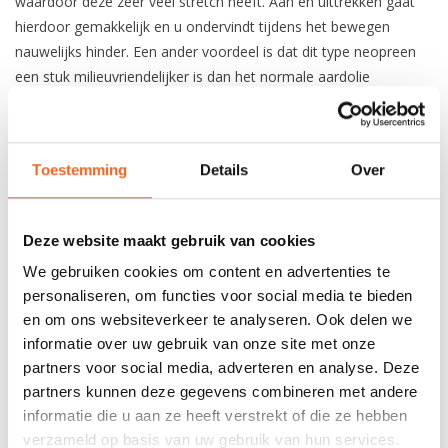
waardoor deze zeer veel stretch heeft. Aan en uittrekken gaat
hierdoor gemakkelijk en u ondervindt tijdens het bewegen
nauwelijks hinder. Een ander voordeel is dat dit type neopreen
een stuk milieuvriendelijker is dan het normale aardolie
neopreen.
3 mm CR Neospan neoprene
Sneldrogend thermal voering
Toestemming
Details
Over
GlideSkin neopreen
Deze website maakt gebruik van cookies
REVIEWS
We gebruiken cookies om content en advertenties te
personaliseren, om functies voor social media te bieden
Nog niet gewaardeerd
en om ons websiteverkeer te analyseren. Ook delen we
informatie over uw gebruik van onze site met onze
partners voor social media, adverteren en analyse. Deze
0 sterren op basis van 0 beoordelingen
partners kunnen deze gegevens combineren met andere
informatie die u aan ze heeft verstrekt of die ze hebben
JE BEOORDELING TOEVOEGEN
verzameld op basis van uw gebruik van hun services.