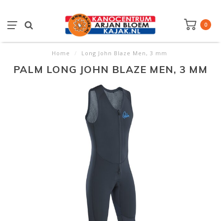
0
Home
/
Long John Blaze Men, 3 mm
PALM LONG JOHN BLAZE MEN, 3 MM