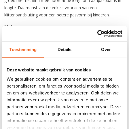
groeit met het kind mee doordat de long john aanpasbaar is in
lengte. Daarnaast zijn de enkels voorzien van een
klittenbandsluiting voor een betere pasvorm bij kinderen.
Maten
K-S: lengte 122-134 cm
K-M: lengte 134-146 cm
K-L: lengte 146-158 cm
Toestemming
Details
Over
K-XL: lengte 158-170 cm
Deze website maakt gebruik van cookies
REVIEWS
We gebruiken cookies om content en advertenties te
personaliseren, om functies voor social media te bieden
en om ons websiteverkeer te analyseren. Ook delen we
Nog niet gewaardeerd
informatie over uw gebruik van onze site met onze
partners voor social media, adverteren en analyse. Deze
0 sterren op basis van 0 beoordelingen
partners kunnen deze gegevens combineren met andere
informatie die u aan ze heeft verstrekt of die ze hebben
JE BEOORDELING TOEVOEGEN
verzameld op basis van uw gebruik van hun services.