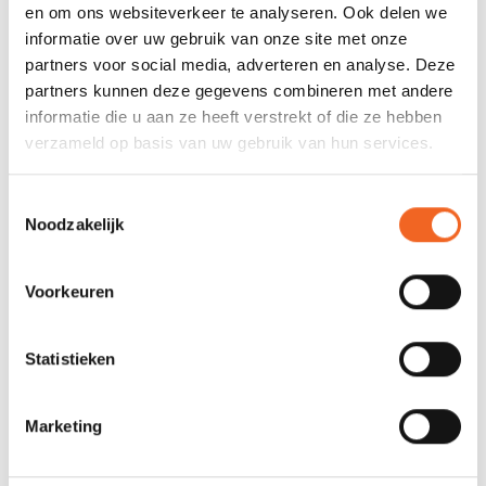
en om ons websiteverkeer te analyseren. Ook delen we
informatie over uw gebruik van onze site met onze
partners voor social media, adverteren en analyse. Deze
SPECIFICATIES
partners kunnen deze gegevens combineren met andere
informatie die u aan ze heeft verstrekt of die ze hebben
Blad
Nylon
verzameld op basis van uw gebruik van hun services.
Steel
Aluminium
Toestemmingsselectie
Deelbaar
Ja, tweedelig of driedelig
Noodzakelijk
Verstelbaar
Ja, 130-170 centimeter
Voorkeuren
Bladoppervlak
Small
Gewicht
750 gram
Statistieken
Marketing
REVIEWS