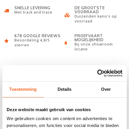
SNELLE LEVERING
DE GROOTSTE
VOORRAAD
Met track and trace
Duizenden kano's op
voorraad
678 GOOGLE REVIEWS
PROEFVAART
MOGELIJKHEID
Beoordeling 4,8/5
Bij onze showroom
sterren
locatie
INFORMATIE
Deze Lozen SUP kinderpeddel is licht van gewicht en makkelijk
Toestemming
Details
Over
mee te nemen op reis. Door het smalle blad is de druk ook niet
te groot en voelt en peddelen licht aan. Doordat de peddel in
lengte verstelbaar is (130-170 cm) blijft de peddel voor een
Deze website maakt gebruik van cookies
langere jeugdfase geschikt. De peddel is stevig gebouwd en kan
We gebruiken cookies om content en advertenties te
dus tegen een stootje! De SUP peddel is verkrijgbaar als
personaliseren, om functies voor social media te bieden
tweedelige of driedelige peddel.