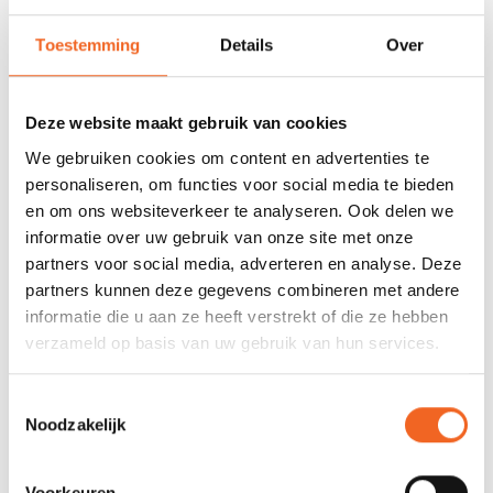
REVIEWS
Toestemming
Details
Over
Nog niet gewaardeerd
Deze website maakt gebruik van cookies
0 sterren op basis van 0 beoordelingen
We gebruiken cookies om content en advertenties te
JE BEOORDELING TOEVOEGEN
personaliseren, om functies voor social media te bieden
en om ons websiteverkeer te analyseren. Ook delen we
informatie over uw gebruik van onze site met onze
partners voor social media, adverteren en analyse. Deze
GERELATEERDE PRODUCTEN
partners kunnen deze gegevens combineren met andere
informatie die u aan ze heeft verstrekt of die ze hebben
verzameld op basis van uw gebruik van hun services.
Toestemmingsselectie
Noodzakelijk
Voorkeuren