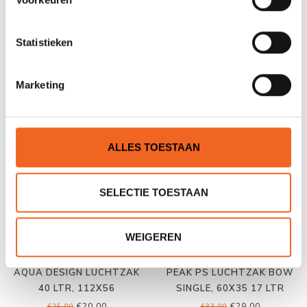
AQUA DESIGN LUCHTZAK
AQUA DESIGN LUCHTZAK
Statistieken
17 LTR, 60X48
35 LTR, 76X62
€14,00
€18,00
€19,00
€22,00
Marketing
ALLES TOESTAAN
SELECTIE TOESTAAN
WEIGEREN
AQUA DESIGN LUCHTZAK
PEAK PS LUCHTZAK BOW
40 LTR, 112X56
SINGLE, 60X35 17 LTR
€20,00
€29,00
€25,00
€33,00