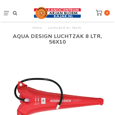
0
Home
/
Luchtzak 8 ltr, 56x10
AQUA DESIGN LUCHTZAK 8 LTR,
56X10