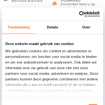
VOORRAAD
Met track and trace
Duizenden kano's op
voorraad
678 GOOGLE REVIEWS
PROEFVAART
MOGELIJKHEID
Beoordeling 4,8/5
Bij onze showroom
Toestemming
Details
Over
sterren
locatie
Deze website maakt gebruik van cookies
INFORMATIE
We gebruiken cookies om content en advertenties te
personaliseren, om functies voor social media te bieden
Deze degelijke Old Town motorsteun past op de meeste open
en om ons websiteverkeer te analyseren. Ook delen we
Canadese kano's en is geschikt voor diverse
informatie over uw gebruik van onze site met onze
elektro/fluistermotoren. Deze motorsteun wordt eenvoudig
partners voor social media, adverteren en analyse. Deze
bevestigd onder bijvoorbeeld de vinylrand van uw kano. Het
partners kunnen deze gegevens combineren met andere
enige wat u vervolgens hoeft te doen is de meegeleverde
informatie die u aan ze heeft verstrekt of die ze hebben
vleugelmoeren aandraaien en de motor bevestigen.
verzameld op basis van uw gebruik van hun services.
Toestemmingsselectie