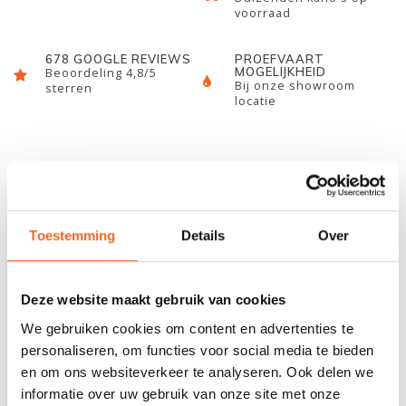
voorraad
678 GOOGLE REVIEWS
PROEFVAART
MOGELIJKHEID
Beoordeling 4,8/5
Bij onze showroom
sterren
locatie
INFORMATIE
Met de Eckla muurbeugelset kan een kajak opgeborgen worden
Toestemming
Details
Over
tegen de muur. Deze set is verstelbaar naar de breedte van de
kajak. De kajak gaat op zijn zijkant in de beugel en kan
eventueel nog vastgezet worden met een spanband. De
Deze website maakt gebruik van cookies
muurbeugels zijn eenvoudig vast te zetten tegen een muur of
schutting. De beugels kunnen opzij geklapt worden wanneer de
We gebruiken cookies om content en advertenties te
personaliseren, om functies voor social media te bieden
beugels niet gebruikt worden, zodat ze minder ruimte innemen.
en om ons websiteverkeer te analyseren. Ook delen we
informatie over uw gebruik van onze site met onze