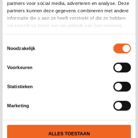
SPECIFICATIES
partners voor social media, adverteren en analyse. Deze
partners kunnen deze gegevens combineren met andere
informatie die u aan ze heeft verstrekt of die ze hebben
Materiaal:
Aluminium
verzameld op basis van uw gebruik van hun services.
Buitenmaat:
31 cm > 46 cm (B) x 37 cm
(H)
Toestemmingsselectie
Noodzakelijk
Binnenmaat:
31 cm > 46 cm (B) x 25 cm
(H)
Voorkeuren
Draagvermogen:
Circa 35 kg
Statistieken
REVIEWS
Marketing
Nog niet gewaardeerd
0 sterren op basis van 0 beoordelingen
ALLES TOESTAAN