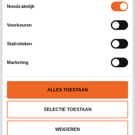
Toestemmingsselectie
Noodzakelijk
Voorkeuren
Statistieken
Marketing
NANUK 903 EHBO,
NANUK 903,
WATERDICHTE BOX
WATERDICHTE BOX +
FOAM
€45,00
€55,00
€52,00
€64,00
ALLES TOESTAAN
SELECTIE TOESTAAN
WEIGEREN