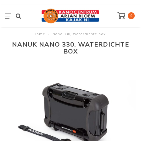
0
Home
/
Nano 330, Waterdichte box
NANUK NANO 330, WATERDICHTE
BOX