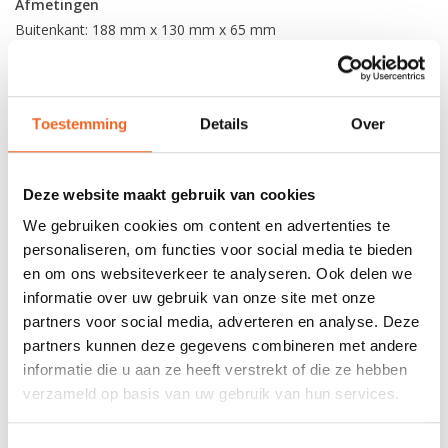
Afmetingen
Buitenkant: 188 mm x 130 mm x 65 mm
Binnenkant: 170 mm x 96 mm x 49 mm
De Nanuk Nano 330 is alleen leverbaar in de kleur zwart.
Toestemming
Details
Over
REVIEWS
Deze website maakt gebruik van cookies
We gebruiken cookies om content en advertenties te
Nog niet gewaardeerd
personaliseren, om functies voor social media te bieden
en om ons websiteverkeer te analyseren. Ook delen we
0 sterren op basis van 0 beoordelingen
informatie over uw gebruik van onze site met onze
partners voor social media, adverteren en analyse. Deze
JE BEOORDELING TOEVOEGEN
partners kunnen deze gegevens combineren met andere
informatie die u aan ze heeft verstrekt of die ze hebben
verzameld op basis van uw gebruik van hun services.
GERELATEERDE PRODUCTEN