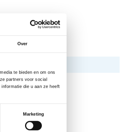
an de roerkabel.
Over
 media te bieden en om ons
ze partners voor social
nformatie die u aan ze heeft
Marketing
N