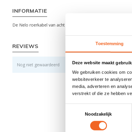
INFORMATIE
De Nelo roerkabel van acht meter is geschikt voor surfski's. De
Toestemming
REVIEWS
Deze website maakt gebruik
Nog niet gewaardeerd
We gebruiken cookies om cont
websiteverkeer te analyseren
media, adverteren en analys
verstrekt of die ze hebben v
Toestemmingsselectie
Noodzakelijk