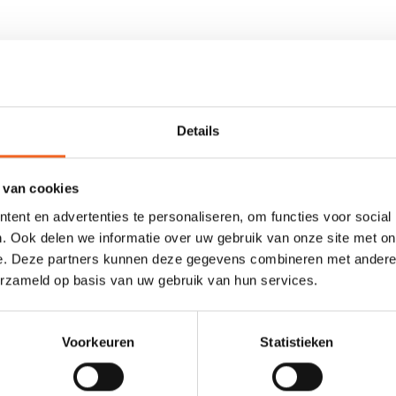
 roerkabel wordt geleverd inclusief twee tie wraps voor het stellen v
Details
 van cookies
ent en advertenties te personaliseren, om functies voor social
. Ook delen we informatie over uw gebruik van onze site met on
0 sterren op basis van 0 beoordelingen
e. Deze partners kunnen deze gegevens combineren met andere i
erzameld op basis van uw gebruik van hun services.
JE BEOORDELING TOEVOEGEN
Voorkeuren
Statistieken
GERELATEERDE PRODUCTE