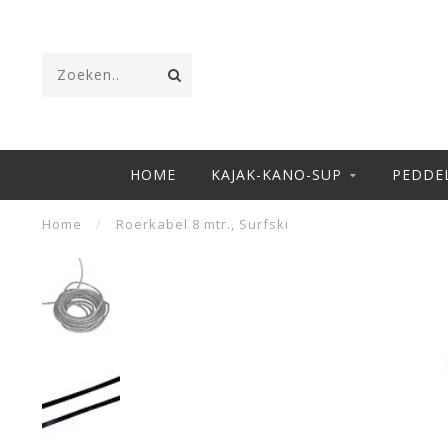
HOME
KAJAK-KANO-SUP
PEDDE
Home
/
Roerkabel 8 mtr., Surfski