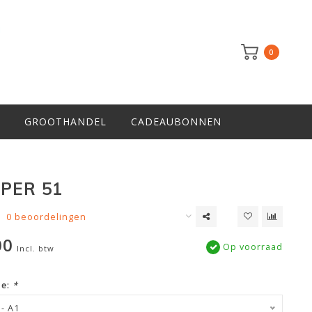
0
GROOTHANDEL
CADEAUBONNEN
IPER 51
0 beoordelingen
00
Op voorraad
Incl. btw
ze:
*
- A1