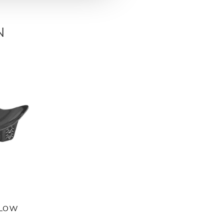
N
 LOW