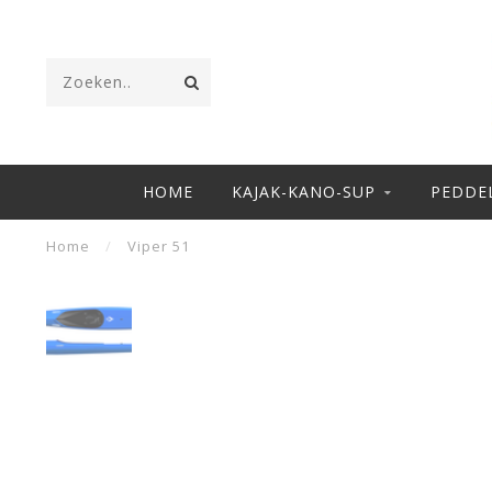
HOME
KAJAK-KANO-SUP
PEDDE
Home
/
Viper 51