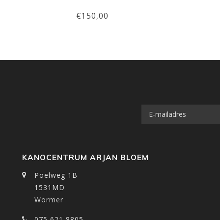
€150,00
KANOCENTRUM ARJAN BLOEM
Poelweg 1B
1531MD
Wormer
075 621 8805