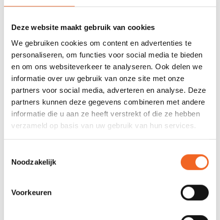
0 sterren op basis van 0 beoordelingen
JE BEOORDELING TOEVOEGEN
Deze website maakt gebruik van cookies
We gebruiken cookies om content en advertenties te
personaliseren, om functies voor social media te bieden
GERELATEERDE PRODUCTEN
en om ons websiteverkeer te analyseren. Ook delen we
informatie over uw gebruik van onze site met onze
partners voor social media, adverteren en analyse. Deze
partners kunnen deze gegevens combineren met andere
informatie die u aan ze heeft verstrekt of die ze hebben
verzameld op basis van uw gebruik van hun services.
Toestemmingsselectie
Noodzakelijk
Voorkeuren
NELO MARATHON
NELO ROERTJE K1
HANDGREEP P. SET
€25,00
€35,00