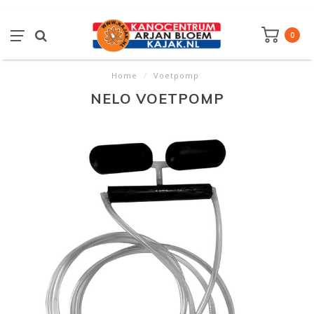
0
Home
/
Voetpomp
NELO VOETPOMP