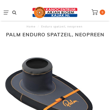
0
Home
/
Enduro spatzeil, neopreen
PALM ENDURO SPATZEIL, NEOPREEN