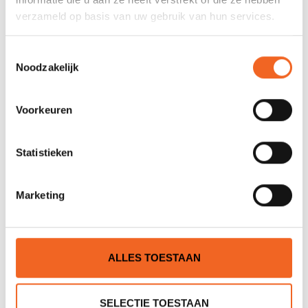
verzameld op basis van uw gebruik van hun services.
JE BEOORDELING TOEVOEGEN
Toestemmingsselectie
Noodzakelijk
GERELATEERDE PRODUCTEN
Voorkeuren
Statistieken
Marketing
ALLES TOESTAAN
PALM IMPACT, NEOPREEN
PEAK PS WHITEWATER
DECK, NEOPREEN
€149,00
€109,00
€195,00
€130,00
SELECTIE TOESTAAN