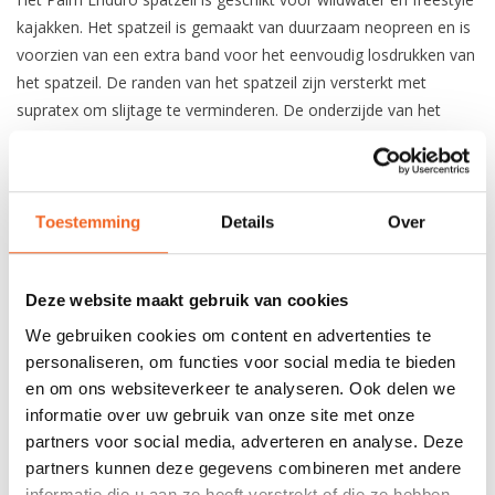
kajakken. Het spatzeil is gemaakt van duurzaam neopreen en is
voorzien van een extra band voor het eenvoudig losdrukken van
het spatzeil. De randen van het spatzeil zijn versterkt met
supratex om slijtage te verminderen. De onderzijde van het
spatzeil is voorzien van een grip coating met een 9,5 mm dik
elastiek, waardoor het spatzeil goed om de kuip blijft zitten. De
O-ring seal zorgt ervoor dat het spatzeil goed om de middel
blijft zitten. De naden zijn gelijmd, blindgestikt en getapet voor
Toestemming
Details
Over
meer comfort en langere levensduur van het spatzeil. Het
spatzeil heeft een gewicht van 737 gram bij maat M/L - R4.
Deze website maakt gebruik van cookies
We gebruiken cookies om content en advertenties te
REVIEWS
personaliseren, om functies voor social media te bieden
en om ons websiteverkeer te analyseren. Ook delen we
informatie over uw gebruik van onze site met onze
Nog niet gewaardeerd
partners voor social media, adverteren en analyse. Deze
partners kunnen deze gegevens combineren met andere
0 sterren op basis van 0 beoordelingen
informatie die u aan ze heeft verstrekt of die ze hebben