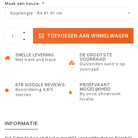
Maak een keuze:
*
Kuiplengte - R4 81-91 cm
TOEVOEGEN AAN WINKELWAGEN
SNELLE LEVERING
DE GROOTSTE
VOORRAAD
Met track and trace
Duizenden kano's op
voorraad
678 GOOGLE REVIEWS
PROEFVAART
MOGELIJKHEID
Beoordeling 4,8/5
Bij onze showroom
sterren
locatie
INFORMATIE
Het Palm Enduro spatzeil is geschikt voor wildwater en freestyle