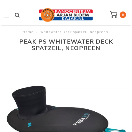
0
Home
/
Whitewater Deck spatzeil, neopreen
PEAK PS WHITEWATER DECK
SPATZEIL, NEOPREEN