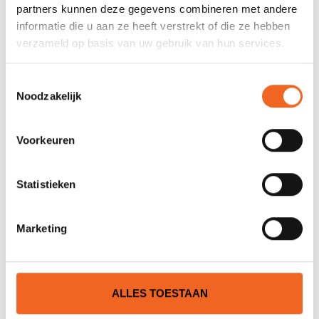
Nog niet gewaardeerd
partners kunnen deze gegevens combineren met andere
informatie die u aan ze heeft verstrekt of die ze hebben
verzameld op basis van uw gebruik van hun services.
0 sterren op basis van 0 beoordelingen
JE BEOORDELING TOEVOEGEN
Toestemmingsselectie
Noodzakelijk
GERELATEERDE PRODUCTEN
Voorkeuren
Statistieken
Marketing
ALLES TOESTAAN