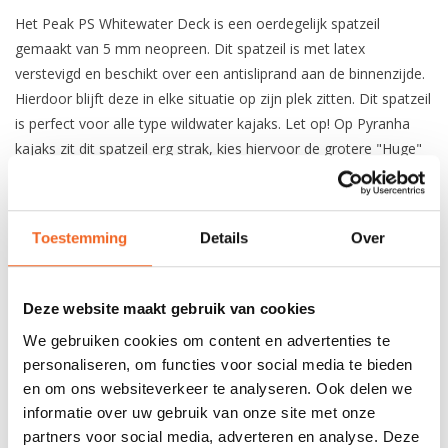
Het Peak PS Whitewater Deck is een oerdegelijk spatzeil
gemaakt van 5 mm neopreen. Dit spatzeil is met latex
verstevigd en beschikt over een antisliprand aan de binnenzijde.
Hierdoor blijft deze in elke situatie op zijn plek zitten. Dit spatzeil
is perfect voor alle type wildwater kajaks. Let op! Op Pyranha
kajaks zit dit spatzeil erg strak, kies hiervoor de grotere "Huge"
maat!
Gemaakt van 5 mm latex versterkt neopreen
Silicone AO print aan de onderzijde (antislip)
Toestemming
Details
Over
Shockcord van 11 mm (elastiek)
Geen naden in het dek
Verstevigde grijplus
Deze website maakt gebruik van cookies
We gebruiken cookies om content en advertenties te
personaliseren, om functies voor social media te bieden
en om ons websiteverkeer te analyseren. Ook delen we
REVIEWS
informatie over uw gebruik van onze site met onze
partners voor social media, adverteren en analyse. Deze