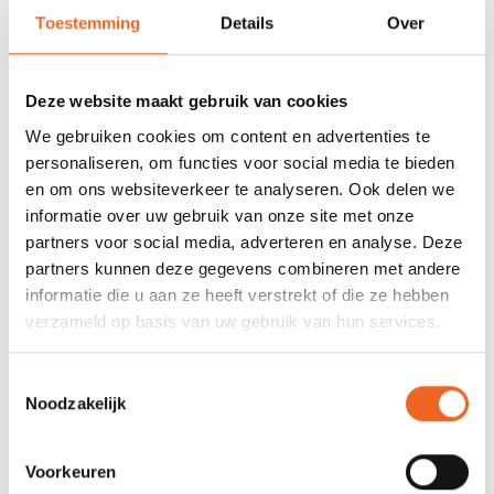
Toestemming
Details
Over
SPECIFICATIES
Materiaal:
GORE-TEX® PRO
Deze website maakt gebruik van cookies
We gebruiken cookies om content en advertenties te
Afsluiting hals:
Latex met neopreen
personaliseren, om functies voor social media te bieden
Afsluiting pols:
Latex met neopreen
en om ons websiteverkeer te analyseren. Ook delen we
informatie over uw gebruik van onze site met onze
Capuchon:
Nee
partners voor social media, adverteren en analyse. Deze
partners kunnen deze gegevens combineren met andere
Sokken:
Ja
informatie die u aan ze heeft verstrekt of die ze hebben
Plasrits:
Ja
verzameld op basis van uw gebruik van hun services.
Rits plaatsing:
Rug
Toestemmingsselectie
Noodzakelijk
REVIEWS
Voorkeuren