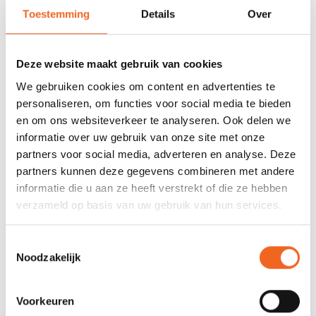
Toestemming
Details
Over
678 GOOGLE REVIEWS
PROEFVAART
MOGELIJKHEID
Beoordeling 4,8/5
Bij onze showroom
sterren
locatie
Deze website maakt gebruik van cookies
We gebruiken cookies om content en advertenties te
personaliseren, om functies voor social media te bieden
INFORMATIE
en om ons websiteverkeer te analyseren. Ook delen we
informatie over uw gebruik van onze site met onze
partners voor social media, adverteren en analyse. Deze
partners kunnen deze gegevens combineren met andere
REVIEWS
informatie die u aan ze heeft verstrekt of die ze hebben
verzameld op basis van uw gebruik van hun services.
Nog niet gewaardeerd
Toestemmingsselectie
Noodzakelijk
0 sterren op basis van 0 beoordelingen
JE BEOORDELING TOEVOEGEN
Voorkeuren