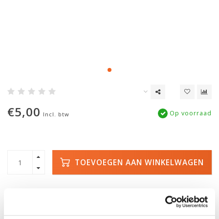
€5,00
Op voorraad
Incl. btw
TOEVOEGEN AAN WINKELWAGEN
SNELLE LEVERING
DE GROOTSTE
VOORRAAD
Met track and trace
Duizenden kano's op
voorraad