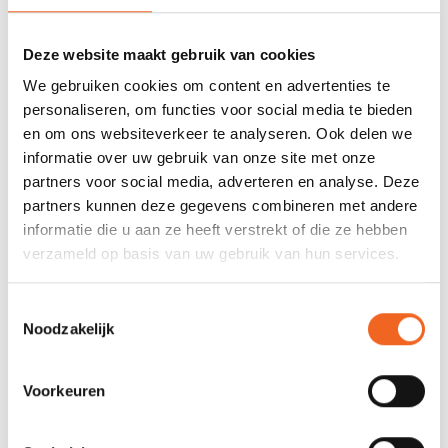
0 sterren op basis van 0 beoordelingen
JE BEOORDELING TOEVOEGEN
Deze website maakt gebruik van cookies
We gebruiken cookies om content en advertenties te
personaliseren, om functies voor social media te bieden
GERELATEERDE PRODUCTEN
en om ons websiteverkeer te analyseren. Ook delen we
informatie over uw gebruik van onze site met onze
partners voor social media, adverteren en analyse. Deze
partners kunnen deze gegevens combineren met andere
informatie die u aan ze heeft verstrekt of die ze hebben
verzameld op basis van uw gebruik van hun services.
Toestemmingsselectie
Noodzakelijk
Voorkeuren
RUK SPORT DEKBEUGEL,
RUK SPORT HAAK VOOR
RVS. 2 STUKS
ELASTIEK, 2 STUKS
€7,00
€6,00
€10,00
€8,00