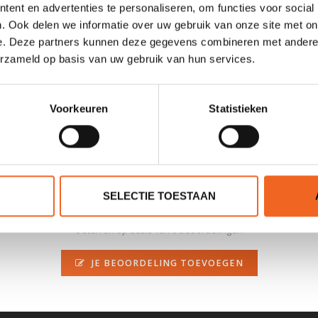
ent en advertenties te personaliseren, om functies voor social
. Ook delen we informatie over uw gebruik van onze site met on
e. Deze partners kunnen deze gegevens combineren met andere i
erzameld op basis van uw gebruik van hun services.
ajak midden op het water stil gelegd worden. Het ophalen en laten z
t anker heeft een gewicht van 700 gram en is inclusief al het bevesti
Voorkeuren
Statistieken
SELECTIE TOESTAAN
0 sterren op basis van 0 beoordelingen
JE BEOORDELING TOEVOEGEN