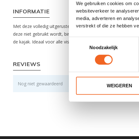
We gebruiken cookies om cont
INFORMATIE
websiteverkeer te analyseren
media, adverteren en analys
verstrekt of die ze hebben v
Met deze volledig uitgeruste anker set van Old Town kan de k
deze niet gebruikt wordt, binnengehaald worden in de kuip. He
Toestemmingsselectie
de kajak. Ideaal voor alle vissers!
Noodzakelijk
REVIEWS
Nog niet gewaardeerd
WEIGEREN