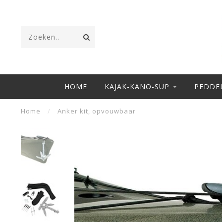
HOME
KAJAK-KANO-SUP
PEDDE
Home
/
Anker kit, opvouwbaar