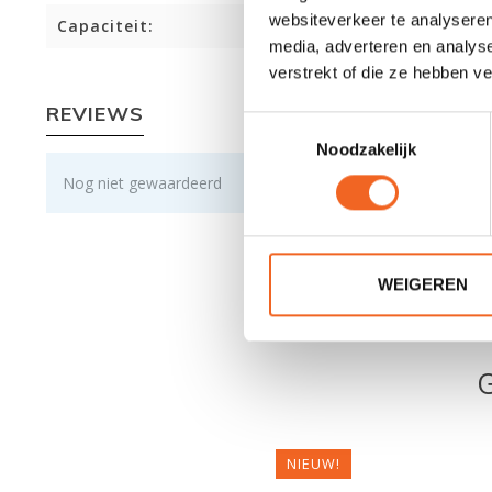
websiteverkeer te analyseren
Capaciteit:
media, adverteren en analys
verstrekt of die ze hebben v
REVIEWS
Toestemmingsselectie
Noodzakelijk
Nog niet gewaardeerd
WEIGEREN
NIEUW!