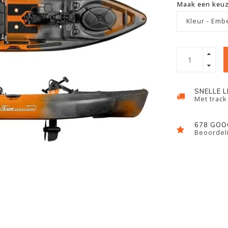
Maak een keu
Kleur - Emb
SNELLE 
Met track
678 GOO
Beoordeli