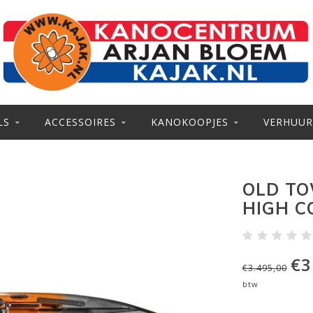
LS
ACCESSOIRES
KANOKOOPJES
VERHUUR
OLD TO
HIGH C
€3
€3.495,00
btw