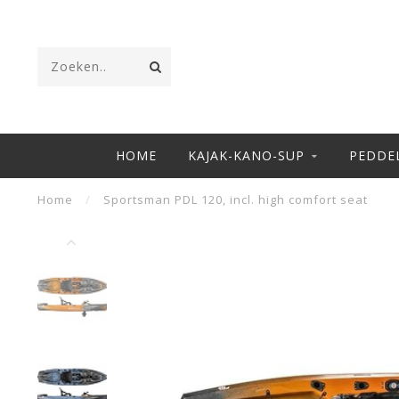
HOME
KAJAK-KANO-SUP
PEDDE
Home
/
Sportsman PDL 120, incl. high comfort seat