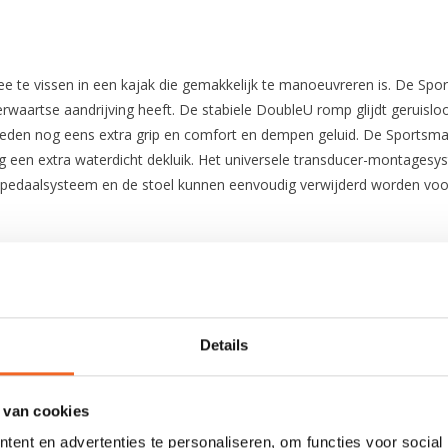
 te vissen in een kajak die gemakkelijk te manoeuvreren is. De Spo
waartse aandrijving heeft. De stabiele DoubleU romp glijdt geruislo
ieden nog eens extra grip en comfort en dempen geluid. De Sports
 een extra waterdicht dekluik. Het universele transducer-montagesys
pedaalsysteem en de stoel kunnen eenvoudig verwijderd worden voor b
Polyethyleen
Details
370 cm
91.4 cm
 van cookies
52.6 kg
ent en advertenties te personaliseren, om functies voor social