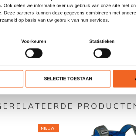
. Ook delen we informatie over uw gebruik van onze site met on
174 kg
e. Deze partners kunnen deze gegevens combineren met andere i
erzameld op basis van uw gebruik van hun services.
Voorkeuren
Statistieken
0 sterren op basis van 0 beoordelingen
SELECTIE TOESTAAN
JE BEOORDELING TOEVOEGEN
GERELATEERDE PRODUCTE
NIEUW!