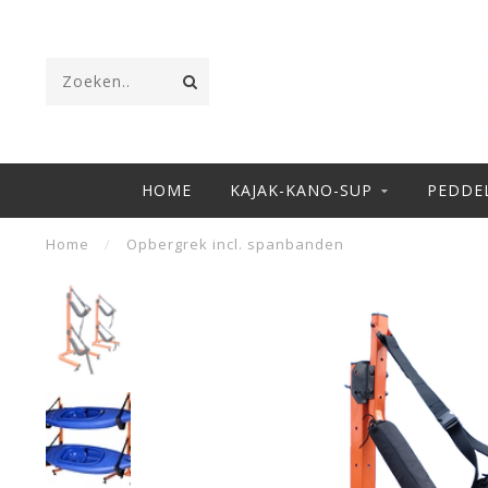
HOME
KAJAK-KANO-SUP
PEDDE
Home
/
Opbergrek incl. spanbanden