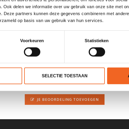
. Ook delen we informatie over uw gebruik van onze site met on
e. Deze partners kunnen deze gegevens combineren met andere i
erzameld op basis van uw gebruik van hun services.
hun zijkant gestald worden. De kajakposities van dit opbergrek zijn 
er hoog en maximaal 61 centimeter breed.
Voorkeuren
Statistieken
SELECTIE TOESTAAN
0 sterren op basis van 0 beoordelingen
JE BEOORDELING TOEVOEGEN