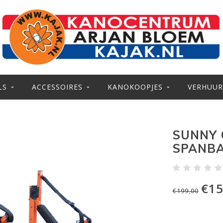
LS
ACCESSOIRES
KANOKOOPJES
VERHUUR
SUNNY 
SPANB
€15
€199,00