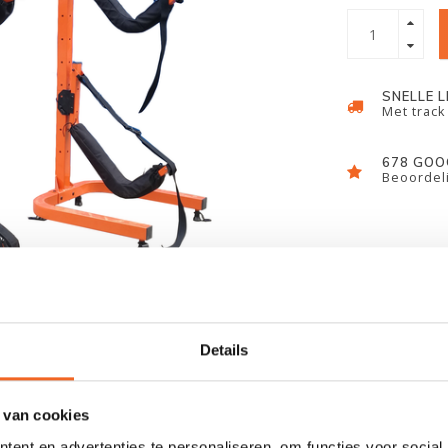
SNELLE 
Met track
678 GOO
Beoordeli
Details
 van cookies
ent en advertenties te personaliseren, om functies voor social