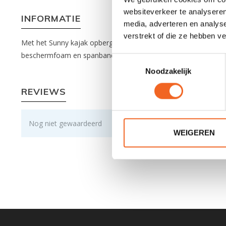
websiteverkeer te analyseren
INFORMATIE
media, adverteren en analys
verstrekt of die ze hebben v
Met het Sunny kajak opbergrek kunnen maximaal twee kajaks op 
beschermfoam en spanbanden. Het opbergrek is 141 centimet
Toestemmingsselectie
Noodzakelijk
REVIEWS
Nog niet gewaardeerd
WEIGEREN