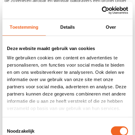
de zogeheten airobar en wingbar dakdragers een profiel onder
de zwarte rubberen strip.
Toestemming
Details
Over
REVIEWS
Nog niet gewaardeerd
Deze website maakt gebruik van cookies
We gebruiken cookies om content en advertenties te
0 sterren op basis van 0 beoordelingen
personaliseren, om functies voor social media te bieden
en om ons websiteverkeer te analyseren. Ook delen we
JE BEOORDELING TOEVOEGEN
informatie over uw gebruik van onze site met onze
partners voor social media, adverteren en analyse. Deze
partners kunnen deze gegevens combineren met andere
informatie die u aan ze heeft verstrekt of die ze hebben
GERELATEERDE PRODUCTEN
verzameld op basis van uw gebruik van hun services.
Toestemmingsselectie
Noodzakelijk