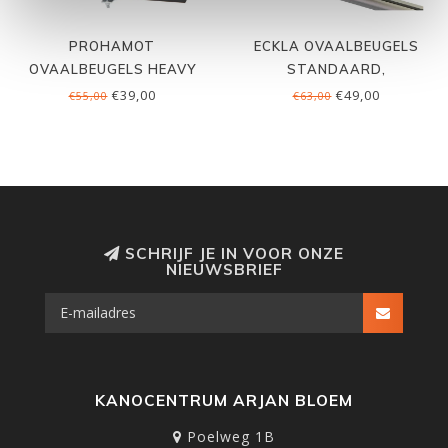
PROHAMOT
ECKLA OVAALBEUGELS
OVAALBEUGELS HEAVY
STANDAARD,
DUTY, PER SET
PROFIELMONTAGE
€39,00
€49,00
€55,00
€63,00
SCHRIJF JE IN VOOR ONZE
NIEUWSBRIEF
KANOCENTRUM ARJAN BLOEM
Poelweg 1B