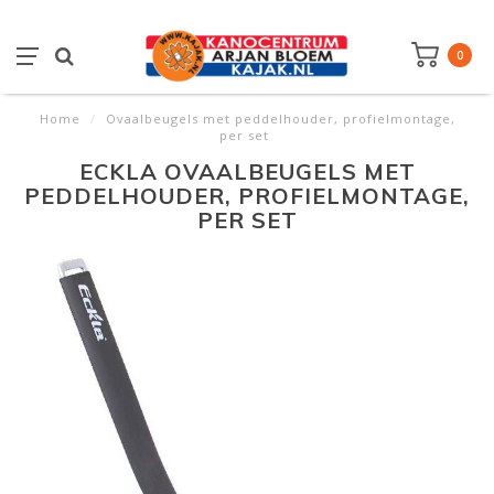
0
Home
/
Ovaalbeugels met peddelhouder, profielmontage,
per set
ECKLA OVAALBEUGELS MET
PEDDELHOUDER, PROFIELMONTAGE,
PER SET