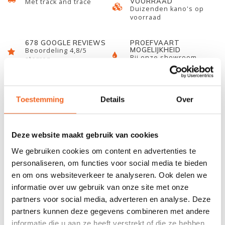
VOORRAAD
Met track and trace
Duizenden kano's op
voorraad
678 GOOGLE REVIEWS
PROEFVAART
MOGELIJKHEID
Beoordeling 4,8/5
Bij onze showroom
sterren
locatie
Toestemming
Details
Over
INFORMATIE
Deze waterdichte duffel van Overboard is ideaal als reis- en
Deze website maakt gebruik van cookies
watersporttas. Met een inhoud van 60 liter, een apart vak voor
We gebruiken cookies om content en advertenties te
droge en natte kleding en vakjes van mesh met een ritssluiting is
personaliseren, om functies voor social media te bieden
er genoeg plek voor alle benodigde uitrusting. De gelaste naden
en om ons websiteverkeer te analyseren. Ook delen we
en het Fold Seal System™ met gespsluiting zorgen voor
informatie over uw gebruik van onze site met onze
bescherming tegen stof, zand, vuil en water. De tas heeft een
partners voor social media, adverteren en analyse. Deze
verstelbare, gewatteerde schouderband en kan gedragen
partners kunnen deze gegevens combineren met andere
worden aan het hengsel. Het voorste vak met ritssluiting is
informatie die u aan ze heeft verstrekt of die ze hebben