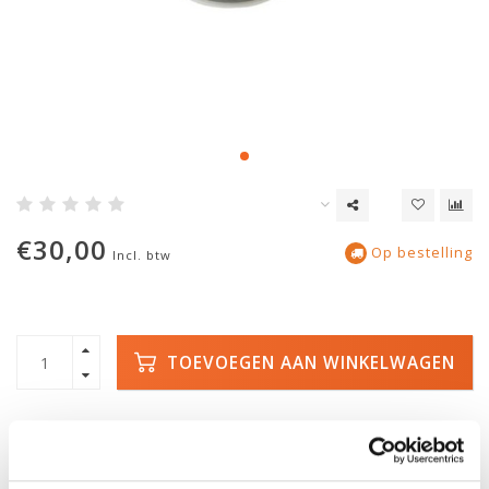
€30,00
Op bestelling
Incl. btw
TOEVOEGEN AAN WINKELWAGEN
SNELLE LEVERING
DE GROOTSTE
VOORRAAD
Met track and trace
Duizenden kano's op
voorraad