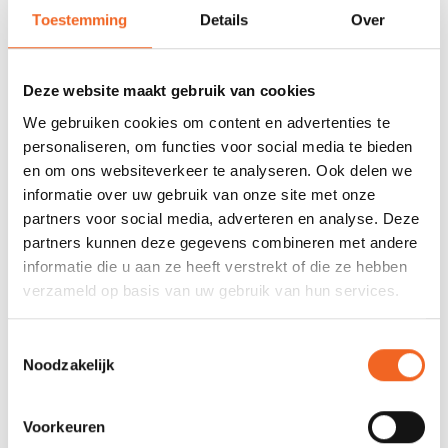
Toestemming
Details
Over
678 GOOGLE REVIEWS
PROEFVAART
MOGELIJKHEID
Beoordeling 4,8/5
Bij onze showroom
sterren
locatie
Deze website maakt gebruik van cookies
We gebruiken cookies om content en advertenties te
personaliseren, om functies voor social media te bieden
INFORMATIE
en om ons websiteverkeer te analyseren. Ook delen we
informatie over uw gebruik van onze site met onze
partners voor social media, adverteren en analyse. Deze
partners kunnen deze gegevens combineren met andere
REVIEWS
informatie die u aan ze heeft verstrekt of die ze hebben
verzameld op basis van uw gebruik van hun services.
Nog niet gewaardeerd
Toestemmingsselectie
Noodzakelijk
0 sterren op basis van 0 beoordelingen
JE BEOORDELING TOEVOEGEN
Voorkeuren