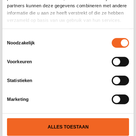
partners kunnen deze gegevens combineren met andere
Nog niet gewaardeerd
informatie die u aan ze heeft verstrekt of die ze hebben
verzameld op basis van uw gebruik van hun services.
0 sterren op basis van 0 beoordelingen
Toestemmingsselectie
JE BEOORDELING TOEVOEGEN
Noodzakelijk
GERELATEERDE PRODUCTEN
Voorkeuren
Statistieken
Marketing
ALLES TOESTAAN