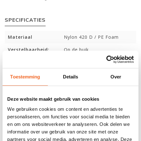
SPECIFICATIES
Materiaal
Nylon 420 D / PE Foam
Verstelbaarheid:
Op de buik
Rits:
Ja
Zakken:
Nee
Toestemming
Details
Over
Drinkzak optie:
Nee
Deze website maakt gebruik van cookies
Drijfvermogen:
XS (35 N), S (40 N), M/L (50
N), XL/XXL (50 N)
We gebruiken cookies om content en advertenties te
personaliseren, om functies voor social media te bieden
en om ons websiteverkeer te analyseren. Ook delen we
REVIEWS
informatie over uw gebruik van onze site met onze
partners voor social media, adverteren en analyse. Deze