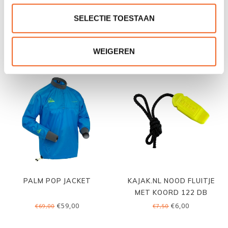
AQUA DESIGN SLIDER
AQUARIUS MQ PLUS
SELECTIE TOESTAAN
TOURING
€39,00
€39,00
€45,00
€49,00
WEIGEREN
PALM POP JACKET
KAJAK.NL NOOD FLUITJE
MET KOORD 122 DB
€59,00
€6,00
€69,00
€7,50