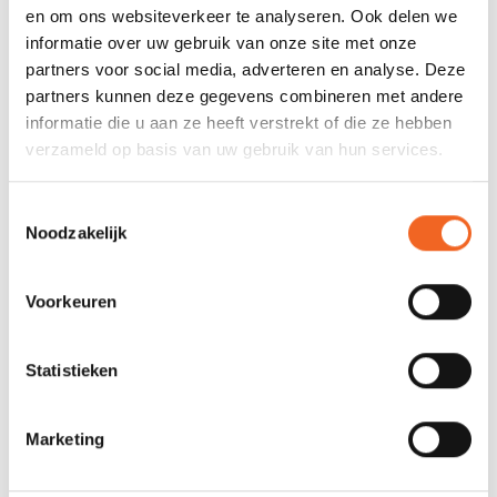
Drijfvermogen:
No1 (40 N), No2 (40 N), No3
en om ons websiteverkeer te analyseren. Ook delen we
(50 N)
informatie over uw gebruik van onze site met onze
partners voor social media, adverteren en analyse. Deze
partners kunnen deze gegevens combineren met andere
REVIEWS
informatie die u aan ze heeft verstrekt of die ze hebben
verzameld op basis van uw gebruik van hun services.
Nog niet gewaardeerd
Toestemmingsselectie
Noodzakelijk
0 sterren op basis van 0 beoordelingen
JE BEOORDELING TOEVOEGEN
Voorkeuren
Statistieken
GERELATEERDE PRODUCTEN
Marketing