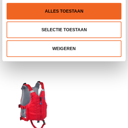
ALLES TOESTAAN
SELECTIE TOESTAAN
AQUARIUS KID-PRINT,
PALM QUEST JUNIOR
WEIGEREN
JUNIOR REDDINGSVEST
KXS/S
€35,00
€55,00
€45,00
€59,00