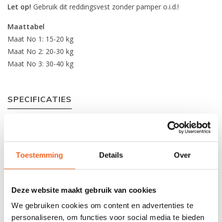
Let op!
Gebruik dit reddingsvest zonder pamper o.i.d.!
Maattabel
Maat No 1: 15-20 kg
Maat No 2: 20-30 kg
Maat No 3: 30-40 kg
SPECIFICATIES
Materiaal
Nylon 420 D / PE Foam
Verstelbaarheid:
Op buik, borst + beenlus
Toestemming
Details
Over
Rits:
Nee, wel volledig te openen
Zakken:
Nee
Deze website maakt gebruik van cookies
Drinkzak optie:
Nee
We gebruiken cookies om content en advertenties te
personaliseren, om functies voor social media te bieden