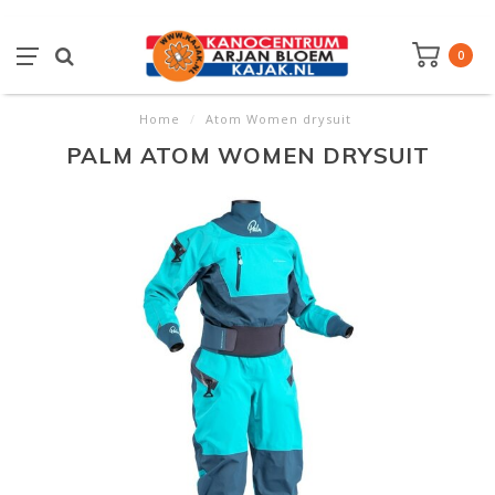
0
Home
/
Atom Women drysuit
PALM ATOM WOMEN DRYSUIT