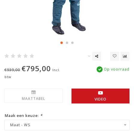
€795,00
Op voorraad
€939,00
Incl.
btw
MAATTABEL
VIDEO
Maak een keuze:
*
Maat - WS