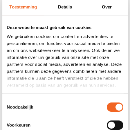
Toestemming
Details
Over
SPECIFICATIES
Materiaal:
Seawastex® XP 4-laags
Deze website maakt gebruik van cookies
We gebruiken cookies om content en advertenties te
Afsluiting hals:
Latex en GlideSkin neopreen
personaliseren, om functies voor social media te bieden
Afsluiting pols:
Latex en GlideSkin neopreen
en om ons websiteverkeer te analyseren. Ook delen we
informatie over uw gebruik van onze site met onze
Capuchon:
Nee
partners voor social media, adverteren en analyse. Deze
partners kunnen deze gegevens combineren met andere
Sokken:
Ja
informatie die u aan ze heeft verstrekt of die ze hebben
Plasrits:
Ja (dropseat)
verzameld op basis van uw gebruik van hun services.
Rits plaatsing:
Rug
Toestemmingsselectie
Noodzakelijk
REVIEWS
Voorkeuren