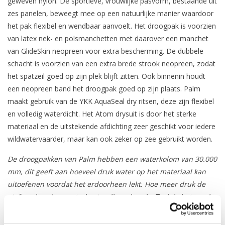
geweven nylon. De sportieve, vrouwlijke pasvorm, bestaande uit
zes panelen, beweegt mee op een natuurlijke manier waardoor
het pak flexibel en wendbaar aanvoelt. Het droogpak is voorzien
van latex nek- en polsmanchetten met daarover een manchet
van GlideSkin neopreen voor extra bescherming. De dubbele
schacht is voorzien van een extra brede strook neopreen, zodat
het spatzeil goed op zijn plek blijft zitten. Ook binnenin houdt
een neopreen band het droogpak goed op zijn plaats. Palm
maakt gebruik van de YKK AquaSeal dry ritsen, deze zijn flexibel
en volledig waterdicht. Het Atom drysuit is door het sterke
materiaal en de uitstekende afdichting zeer geschikt voor iedere
wildwatervaarder, maar kan ook zeker op zee gebruikt worden.
De droogpakken van Palm hebben een waterkolom van 30.000
mm, dit geeft aan hoeveel druk water op het materiaal kan
uitoefenen voordat het erdoorheen lekt. Hoe meer druk de
stof aankan, hoe waterbestendiger deze is. Toch is het goed
om te weten dat bij continue frictie, bijvoorb