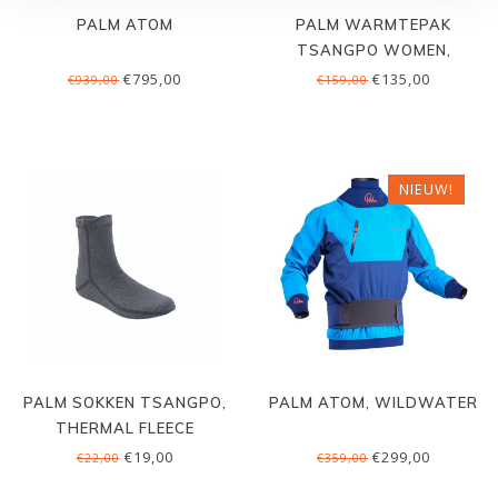
PALM ATOM
PALM WARMTEPAK
TSANGPO WOMEN,
THERMO FLEECE
€795,00
€135,00
€939,00
€159,00
NIEUW!
PALM SOKKEN TSANGPO,
PALM ATOM, WILDWATER
THERMAL FLEECE
€19,00
€299,00
€22,00
€359,00